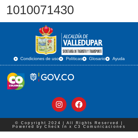
1010071430
Condiciones de uso
Políticas
Glosario
Ayuda
© Copyright 2024 | All Rights Reserved |
Powered by Check In x C3 Comunicaciones