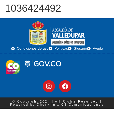
1036424492
Condiciones de uso
Políticas
Glosario
Ayuda
© Copyright 2024 | All Rights Reserved |
Powered by Check In x C3 Comunicaciones