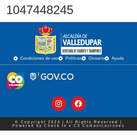
1047448245
Condiciones de uso
Políticas
Glosario
Ayuda
© Copyright 2024 | All Rights Reserved |
Powered by Check In x C3 Comunicaciones