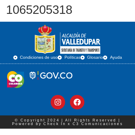
1065205318
Condiciones de uso
Políticas
Glosario
Ayuda
© Copyright 2024 | All Rights Reserved |
Powered by Check In x C3 Comunicaciones