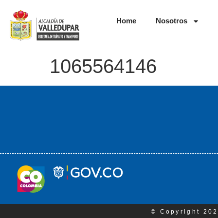
Home
Nosotros
1065564146
© Copyright 202