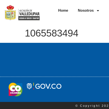
Home
Nosotros
1065583494
© Copyright 202