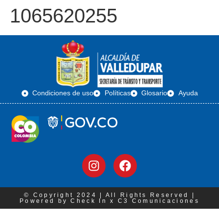
1065620255
Condiciones de uso
Políticas
Glosario
Ayuda
© Copyright 2024 | All Rights Reserved |
Powered by Check In x C3 Comunicaciones