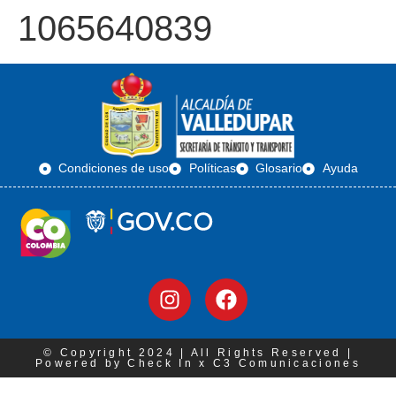
1065640839
Condiciones de uso
Políticas
Glosario
Ayuda
© Copyright 2024 | All Rights Reserved |
Powered by Check In x C3 Comunicaciones