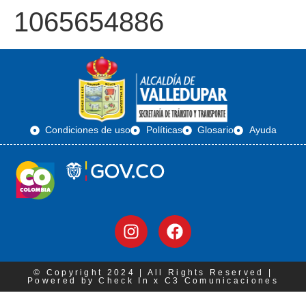
1065654886
Condiciones de uso
Políticas
Glosario
Ayuda
© Copyright 2024 | All Rights Reserved |
Powered by Check In x C3 Comunicaciones