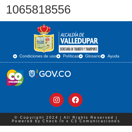
1065818556
Condiciones de uso
Políticas
Glosario
Ayuda
© Copyright 2024 | All Rights Reserved |
Powered by Check In x C3 Comunicaciones