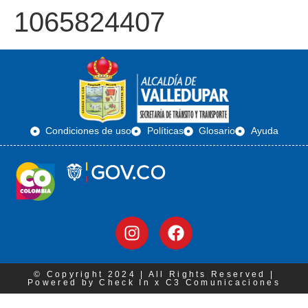
1065824407
Condiciones de uso
Políticas
Glosario
Ayuda
© Copyright 2024 | All Rights Reserved |
Powered by Check In x C3 Comunicaciones