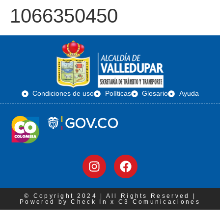
1066350450
Condiciones de uso
Políticas
Glosario
Ayuda
© Copyright 2024 | All Rights Reserved |
Powered by Check In x C3 Comunicaciones