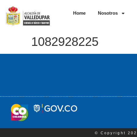
Home
Nosotros
1082928225
© Copyright 202