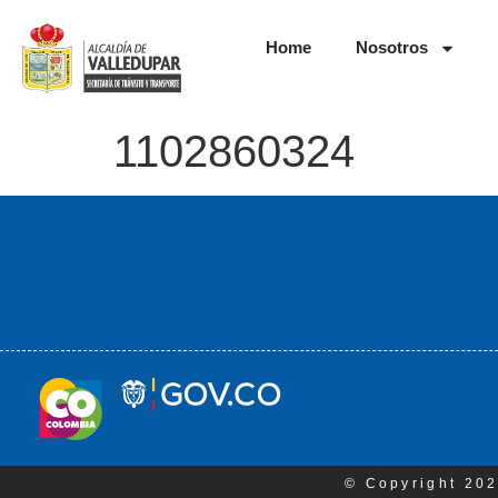
Home
Nosotros
1102860324
© Copyright 202