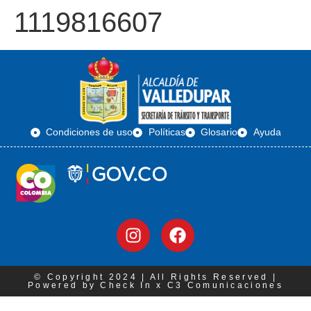
1119816607
Condiciones de uso
Políticas
Glosario
Ayuda
© Copyright 2024 | All Rights Reserved |
Powered by Check In x C3 Comunicaciones