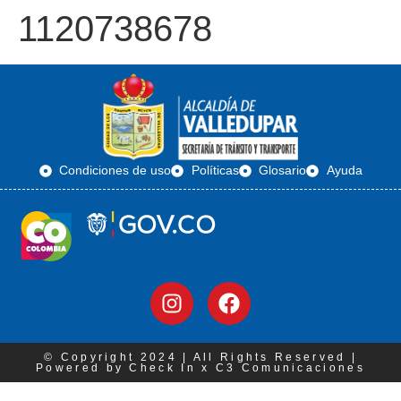
1120738678
Condiciones de uso
Políticas
Glosario
Ayuda
© Copyright 2024 | All Rights Reserved |
Powered by Check In x C3 Comunicaciones