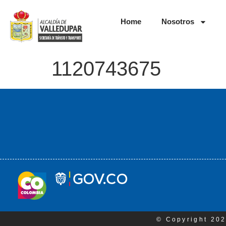
Home
Nosotros
1120743675
© Copyright 202