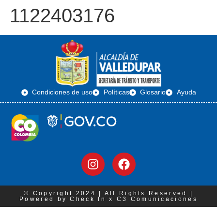
1122403176
Condiciones de uso
Políticas
Glosario
Ayuda
© Copyright 2024 | All Rights Reserved |
Powered by Check In x C3 Comunicaciones