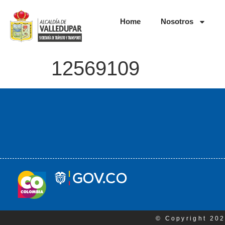
Home
Nosotros
12569109
© Copyright 202