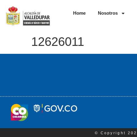
Home
Nosotros
12626011
© Copyright 202