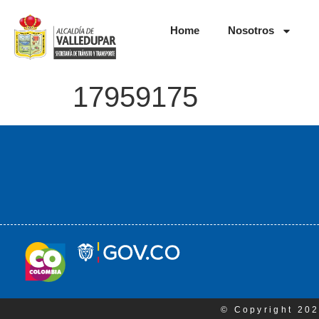
Home
Nosotros
17959175
© Copyright 202