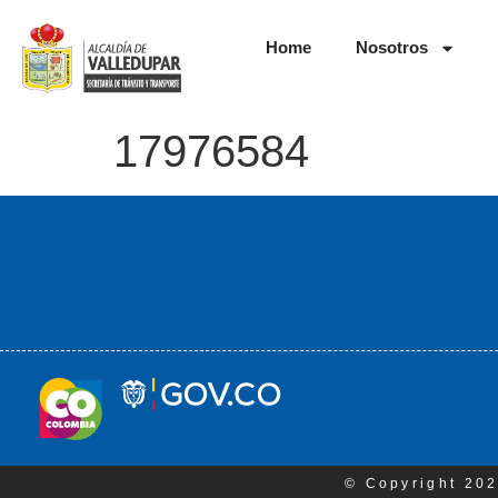
Home
Nosotros
17976584
© Copyright 202