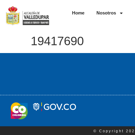
Home
Nosotros
19417690
© Copyright 202