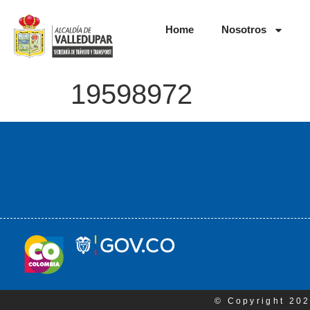
Home
Nosotros
19598972
© Copyright 202