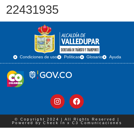
22431935
Condiciones de uso
Políticas
Glosario
Ayuda
© Copyright 2024 | All Rights Reserved |
Powered by Check In x C3 Comunicaciones