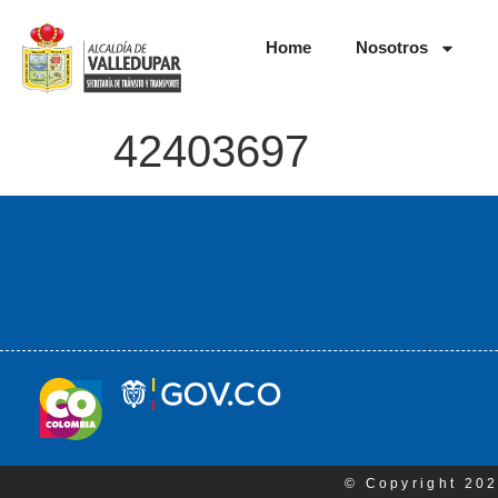
Home
Nosotros
42403697
© Copyright 202