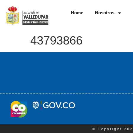
Home
Nosotros
43793866
© Copyright 202