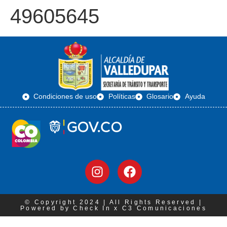
49605645
Condiciones de uso
Políticas
Glosario
Ayuda
© Copyright 2024 | All Rights Reserved |
Powered by Check In x C3 Comunicaciones