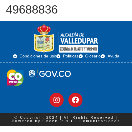
49688836
Condiciones de uso
Políticas
Glosario
Ayuda
© Copyright 2024 | All Rights Reserved |
Powered by Check In x C3 Comunicaciones