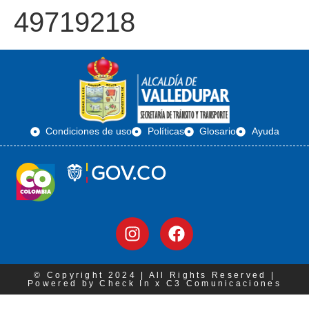
49719218
Condiciones de uso
Políticas
Glosario
Ayuda
© Copyright 2024 | All Rights Reserved |
Powered by Check In x C3 Comunicaciones