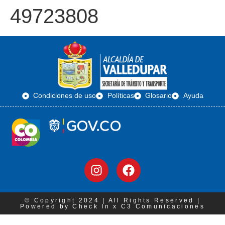
49723808
Condiciones de uso
Políticas
Glosario
Ayuda
© Copyright 2024 | All Rights Reserved |
Powered by Check In x C3 Comunicaciones