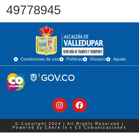
49778945
Condiciones de uso
Políticas
Glosario
Ayuda
© Copyright 2024 | All Rights Reserved |
Powered by Check In x C3 Comunicaciones