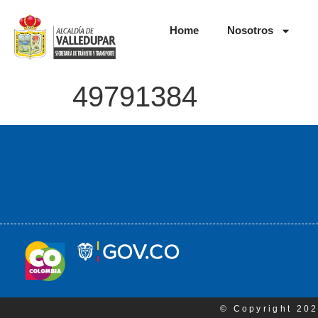
Home
Nosotros
49791384
© Copyright 202