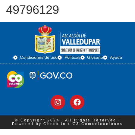
49796129
Condiciones de uso
Políticas
Glosario
Ayuda
© Copyright 2024 | All Rights Reserved |
Powered by Check In x C3 Comunicaciones