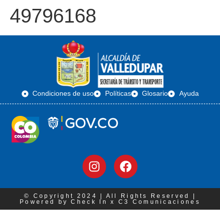
49796168
Condiciones de uso
Políticas
Glosario
Ayuda
© Copyright 2024 | All Rights Reserved |
Powered by Check In x C3 Comunicaciones