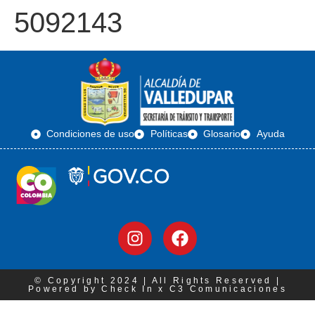
5092143
Condiciones de uso
Políticas
Glosario
Ayuda
© Copyright 2024 | All Rights Reserved |
Powered by Check In x C3 Comunicaciones