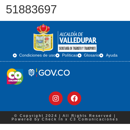
51883697
Condiciones de uso
Políticas
Glosario
Ayuda
© Copyright 2024 | All Rights Reserved |
Powered by Check In x C3 Comunicaciones