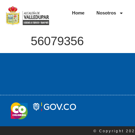
Home
Nosotros
56079356
© Copyright 202