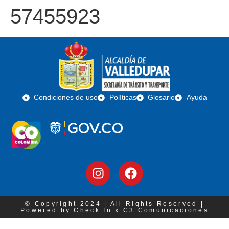
57455923
Condiciones de uso
Políticas
Glosario
Ayuda
© Copyright 2024 | All Rights Reserved |
Powered by Check In x C3 Comunicaciones