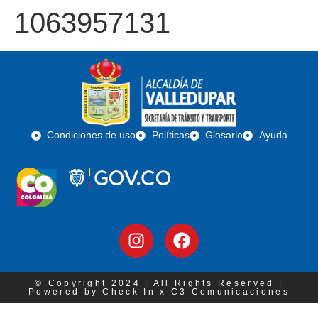
1063957131
Condiciones de uso
Políticas
Glosario
Ayuda
© Copyright 2024 | All Rights Reserved |
Powered by Check In x C3 Comunicaciones