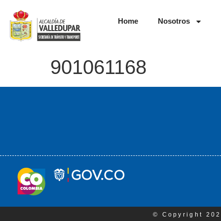
Home
Nosotros
901061168
© Copyright 202