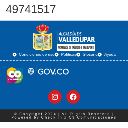
49741517
Condiciones de uso
Políticas
Glosario
Ayuda
© Copyright 2024 | All Rights Reserved |
Powered by Check In x C3 Comunicaciones