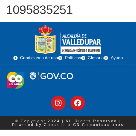
1095835251
Condiciones de uso
Políticas
Glosario
Ayuda
© Copyright 2024 | All Rights Reserved |
Powered by Check In x C3 Comunicaciones