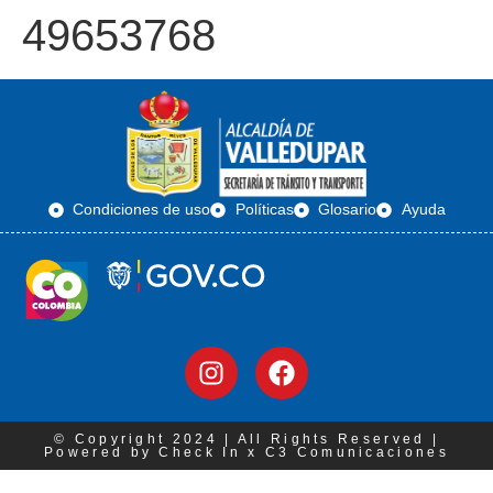
49653768
Condiciones de uso
Políticas
Glosario
Ayuda
© Copyright 2024 | All Rights Reserved |
Powered by Check In x C3 Comunicaciones