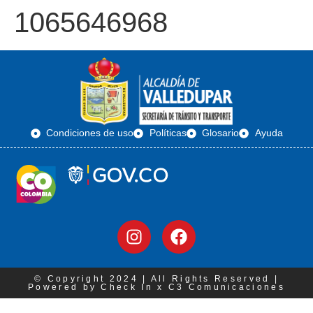
1065646968
Condiciones de uso
Políticas
Glosario
Ayuda
© Copyright 2024 | All Rights Reserved |
Powered by Check In x C3 Comunicaciones