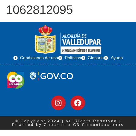
1062812095
Condiciones de uso
Políticas
Glosario
Ayuda
© Copyright 2024 | All Rights Reserved |
Powered by Check In x C3 Comunicaciones