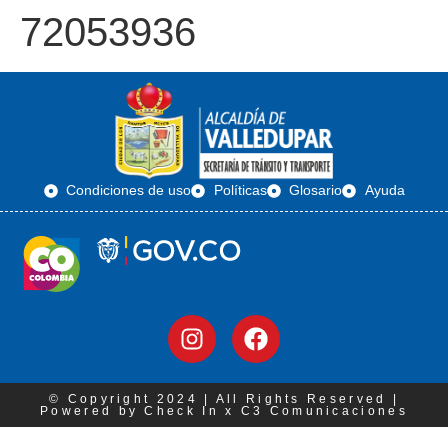
72053936
Condiciones de uso
Políticas
Glosario
Ayuda
© Copyright 2024 | All Rights Reserved |
Powered by Check In x C3 Comunicaciones