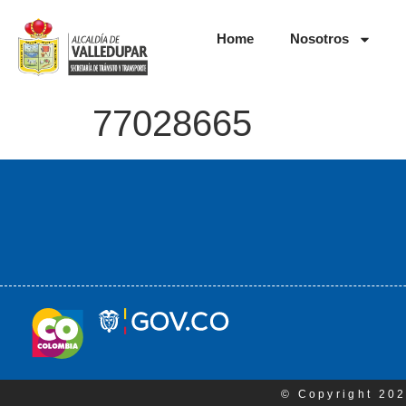
Home
Nosotros
77028665
© Copyright 202