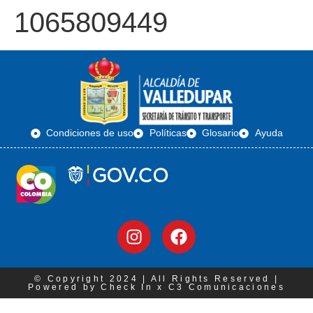
1065809449
Condiciones de uso
Políticas
Glosario
Ayuda
© Copyright 2024 | All Rights Reserved |
Powered by Check In x C3 Comunicaciones