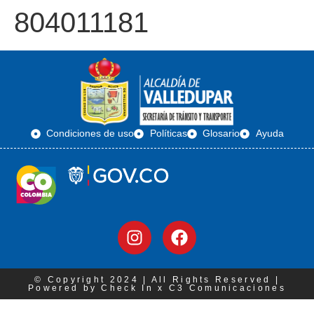
804011181
Condiciones de uso
Políticas
Glosario
Ayuda
© Copyright 2024 | All Rights Reserved |
Powered by Check In x C3 Comunicaciones